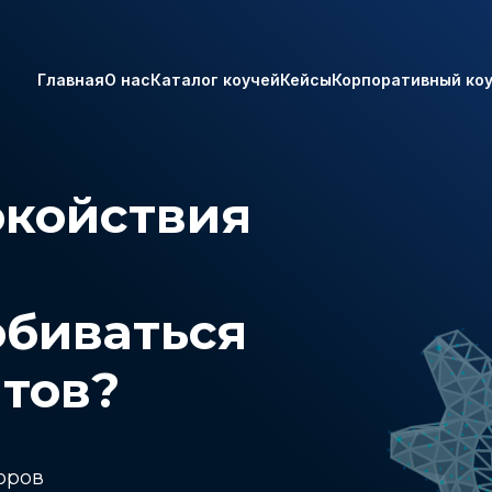
Главная
О нас
Каталог коучей
Кейсы
Корпоративный ко
окойствия
обиваться
атов?
оров