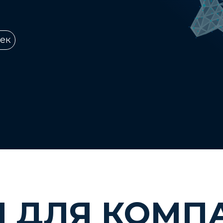
век
Ы ДЛЯ КОМП