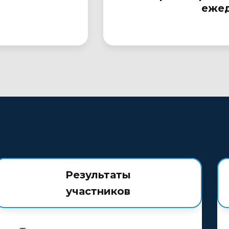
ежед
Результаты
участников