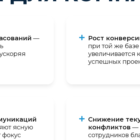
ласований
—
Рост конверси
ь
при той же базе
 ускоряя
увеличивается к
успешных прое
муникаций
Снижение теку
яют ясную
конфликтов
— 
 фокус
сотрудников бл