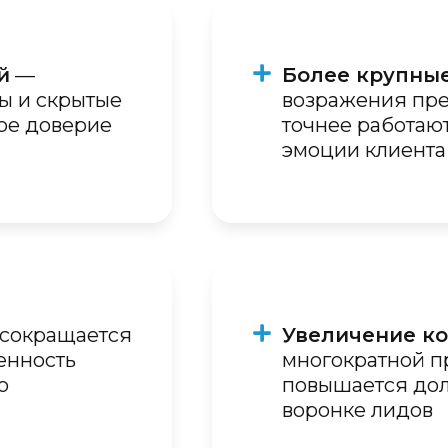
й
—
Более крупные
ы и скрытые
возражения пре
ое доверие
точнее работаю
эмоции клиента 
сокращается
Увеличение ко
енность
многократной п
о
повышается дол
воронке лидов