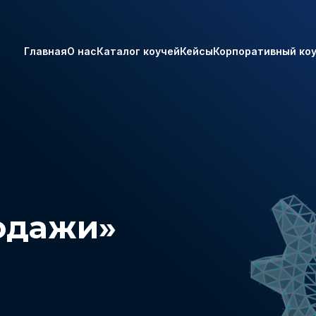
Главная
О нас
Каталог коучей
Кейсы
Корпоративный ко
одажи»