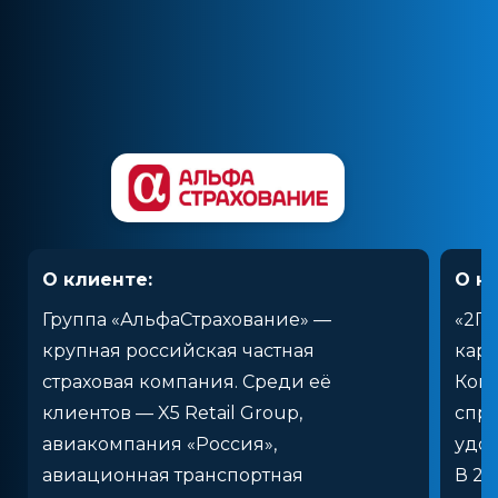
О клиенте:
О к
Группа «АльфаСтрахование» —
«2Г
крупная российская частная
карт
страховая компания. Среди её
Ком
клиентов — X5 Retail Group,
спра
авиакомпания «Россия»,
удоб
авиационная транспортная
В 20