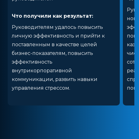
Руко
Что получили как результат:
нов
Руководителям удалось повысить
эффе
личную эффективность и прийти к
пока
поставленным в качестве целей
каза
бизнес-показателям, повысить
числ
эффективность
сотр
внутрикорпоративной
реаг
коммуникации, развить навыки
спра
управления стрессом.
помо