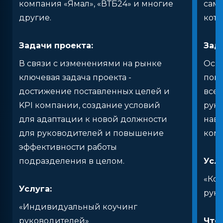
компания «Ямал», «ВТБ24» и многие
самы
другие.
кото
Задачи проекта:
Зад
В связи с изменениями на рынке
Осно
ключевая задача проекта -
пов
достижение поставленных целей и
всей
KPI компании, создание условий
рук
для адаптации к новой должности
нав
для руководителей и повышение
ком
эффективности работы
подразделения в целом.
Услу
«Ко
Услуга:
рук
«Индивидуальный коучинг
руководителей»
Что 